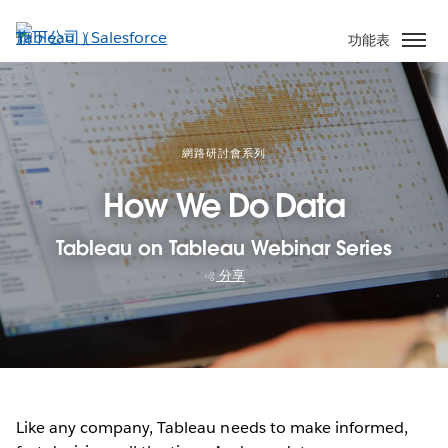
跳
至
功能表
主
內
容
網路研討會系列
How We Do Data
Tableau on Tableau Webinar Series
分享
Like any company, Tableau needs to make informed,