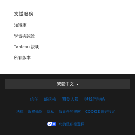
支援服務
知識庫
學習與認證
Tableau 說明
所有版本
繁體中文
繁體中文
Deutsch
信任
部落格
開發人員
與我們聯絡
English (UK)
English (US)
法律
服務條款
隱私
負責任的披露
COOKIE 偏好設定
Español
您的隱私權選擇
Français (Canada)
Français (France)