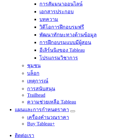
Toggle
การสัมมนาออนไลน์
แหล่ง
sub-
navigation
ข้อมูล
เอกสารประกอบ
for
บทความ
เรียน
รู้
วิดีโอการฝึกอบรมฟรี
เกี่ยว
พัฒนาทักษะทางด้านข้อมูล
กับ
การฝึกอบรมแบบมีผู้สอน
Tableau
อีเลิร์นนิงของ Tableau
โปรแกรมวิชาการ
ชุมชน
บล็อก
เหตุการณ์
การสนับสนุน
Trailhead
ความช่วยเหลือ Tableau
แผนและการกำหนดราคา
Toggle
เครื่องคำนวณราคา
sub-
navigation
Buy Tableau+
for
แผน
ติดต่อเรา