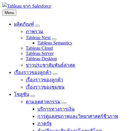
ข้าม
Menu
ไป
ที่
ผลิตภัณฑ์
เนื้อหา
Toggle
ภาพรวม
sub-
หลัก
navigation
Tableau Next
for
Toggle
Tableau Semantics
sub-
ผลิตภัณฑ์
Tableau Cloud
navigation
Tableau Server
for
Tableau Desktop
Tableau
Next
ข่าวประชาสัมพันธ์ล่าสุด
เรื่องราวของลูกค้า
Toggle
เรื่องราวของลูกค้า
sub-
navigation
เรื่องราวของชุมชน
for
โซลูชัน
เรื่อง
Toggle
ราว
ตามอุตสาหกรรม
sub-
Toggle
navigation
ของ
บริการทางการเงิน
sub-
for
ลูกค้า
navigation
การดูแลสุขภาพและวิทยาศาสตร์ชีวภาพ
โซลูชัน
for
ภาครัฐ
ตาม
อุตสาหกรรม
ค้าปลีกและสินค้าอุปโภคบริโภค