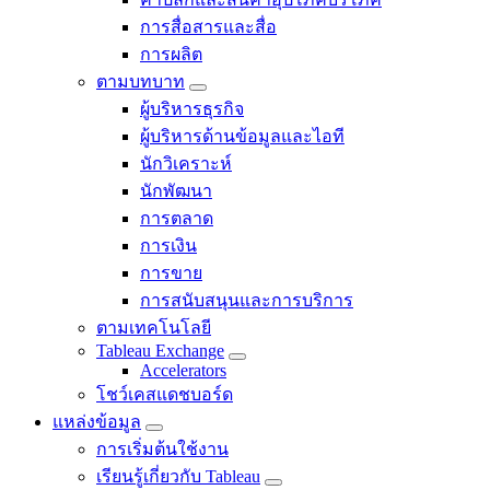
การสื่อสารและสื่อ
การผลิต
ตามบทบาท
Toggle
ผู้บริหารธุรกิจ
sub-
navigation
ผู้บริหารด้านข้อมูลและไอที
for
นักวิเคราะห์
ตาม
บทบาท
นักพัฒนา
การตลาด
การเงิน
การขาย
การสนับสนุนและการบริการ
ตามเทคโนโลยี
Tableau Exchange
Toggle
Accelerators
sub-
โชว์เคสแดชบอร์ด
navigation
for
แหล่งข้อมูล
Tableau
Toggle
Exchange
การเริ่มต้นใช้งาน
sub-
navigation
เรียนรู้เกี่ยวกับ Tableau
for