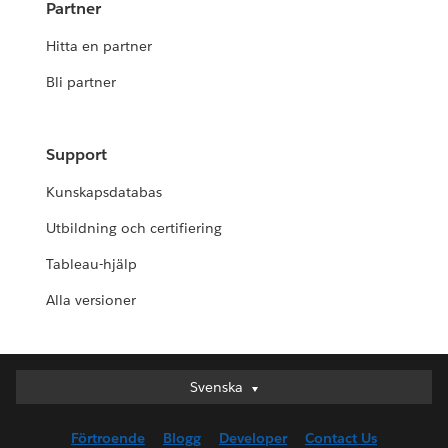
Partner
Hitta en partner
Bli partner
Support
Kunskapsdatabas
Utbildning och certifiering
Tableau-hjälp
Alla versioner
Svenska
Svenska
Deutsch
Förtroende
Blogg
Developer
Contact Us
English (UK)