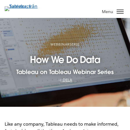
Gå
vidare
Menu
till
huvudinnehållet
WEBBINARSERIE
How We Do Data
Tableau on Tableau Webinar Series
DELA
Like any company, Tableau needs to make informed,