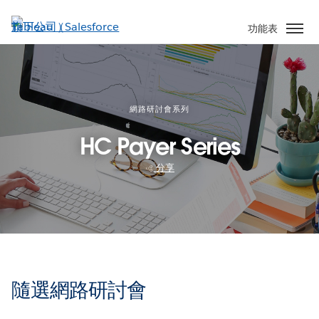
跳
至
功能表
主
內
容
網路研討會系列
HC Payer Series
分享
隨選網路研討會