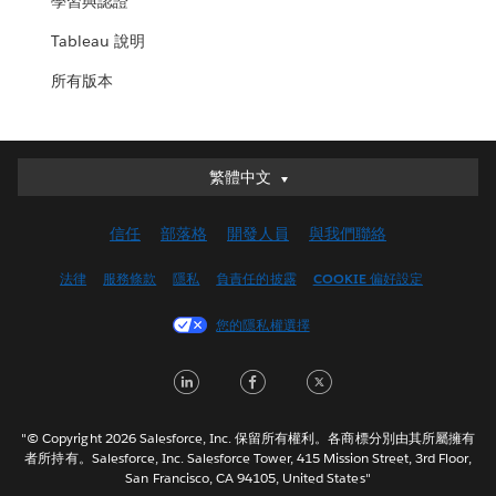
學習與認證
Tableau 說明
所有版本
繁體中文
繁體中文
Deutsch
信任
部落格
開發人員
與我們聯絡
English (UK)
English (US)
法律
服務條款
隱私
負責任的披露
COOKIE 偏好設定
Español
您的隱私權選擇
Français (Canada)
Français (France)
LinkedIn
Facebook
Twitter
Italiano
日本語
"© Copyright 2026 Salesforce, Inc. 保留所有權利。各商標分別由其所屬擁有
한국어
者所持有。Salesforce, Inc. Salesforce Tower, 415 Mission Street, 3rd Floor,
San Francisco, CA 94105, United States"
Nederlands