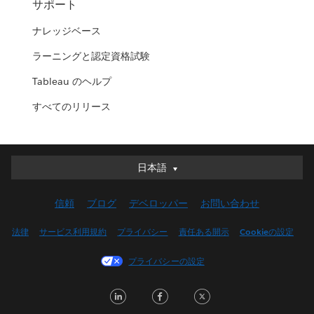
サポート
ナレッジベース
ラーニングと認定資格試験
Tableau のヘルプ
すべてのリリース
日本語
日本語
Deutsch
信頼
ブログ
デベロッパー
お問い合わせ
English (UK)
English (US)
法律
サービス利用規約
プライバシー
責任ある開示
Cookieの設定
Español
プライバシーの設定
Français (Canada)
Français (France)
LinkedIn
Facebook
Twitter
Italiano