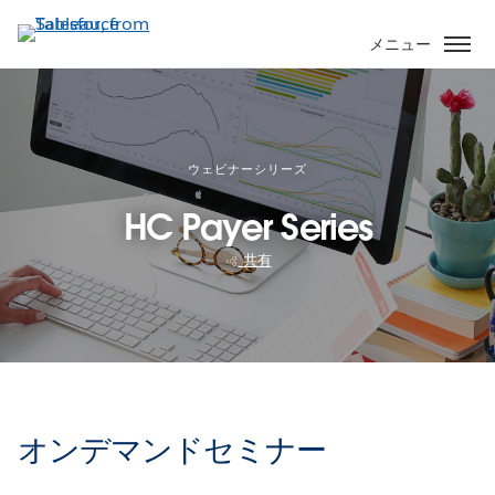
メ
イ
メニュー
ン
コ
ン
テ
ン
ウェビナーシリーズ
ツ
HC Payer Series
に
移
共有
動
オンデマンドセミナー