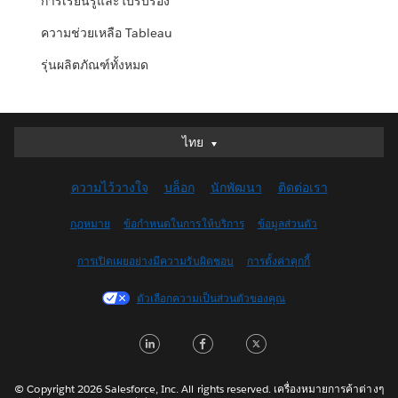
การเรียนรู้และใบรับรอง
ความช่วยเหลือ Tableau
รุ่นผลิตภัณฑ์ทั้งหมด
ไทย
ไทย
Deutsch
ความไว้วางใจ
บล็อก
นักพัฒนา
ติดต่อเรา
English (UK)
English (US)
กฎหมาย
ข้อกำหนดในการให้บริการ
ข้อมูลส่วนตัว
Español
การเปิดเผยอย่างมีความรับผิดชอบ
การตั้งค่าคุกกี้
Français (Canada)
Français (France)
ตัวเลือกความเป็นส่วนตัวของคุณ
Italiano
LinkedIn
Facebook
Twitter
日本語
한국어
Nederlands
© Copyright 2026 Salesforce, Inc. All rights reserved. เครื่องหมายการค้าต่างๆ