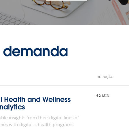
b demanda
DURAÇÃO
62 MIN.
l Health and Wellness
nalytics
 insights from their digital lines of
mes with digital + health programs