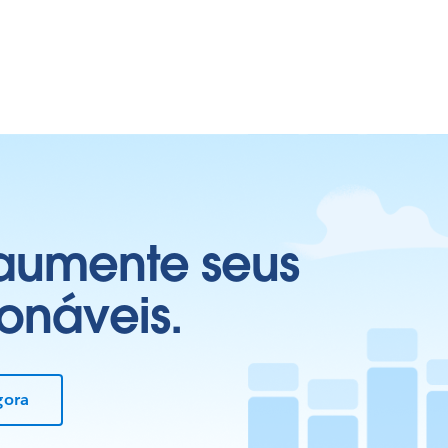
 aumente seus
onáveis.
gora