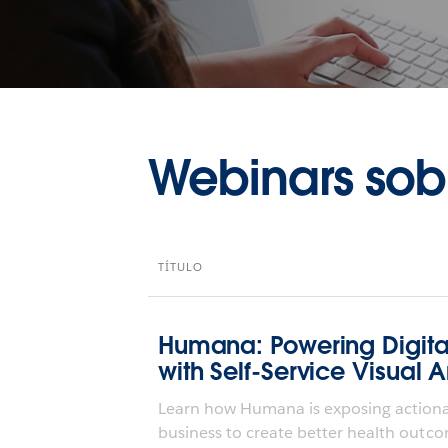
Webinars so
TÍTULO
Humana: Powering Digita
with Self-Service Visual A
Learn how Humana is exposing actionable
business to create better health outco