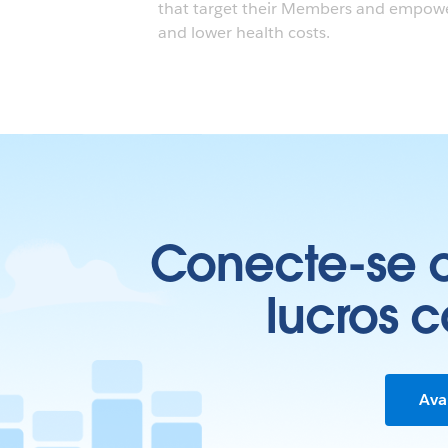
that target their Members and empower 
and lower health costs.
Conecte-se c
lucros 
Ava