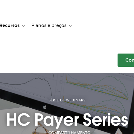
Recursos
Planos e preços
r Histórias de clientes
e sub-navigation for Soluções
Toggle sub-navigation for Recursos
Toggle sub-navigation for Planos e p
Com
SÉRIE DE WEBINARS
HC Payer Series
COMPARTILHAMENTO