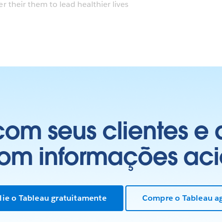
their them to lead healthier lives
om seus clientes e
com informações aci
lie o Tableau gratuitamente
Compre o Tableau a