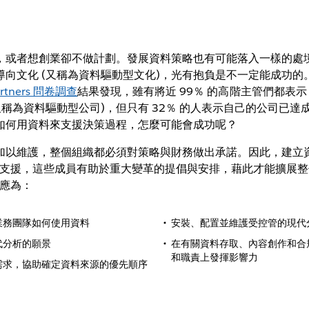
，或者想創業卻不做計劃。發展資料策略也有可能落入一樣的處
導向文化 (又稱為資料驅動型文化)，光有抱負是不一定能成功的
artners 問卷調查
結果發現，雖有將近 99％ 的高階主管們都表
又稱為資料驅動型公司)，但只有 32％ 的人表示自己的公司已
如何用資料來支援決策過程，怎麼可能會成功呢？
加以維護，整個組織都必須對策略與財務做出承諾。因此，建立
門的支援，這些成員有助於重大變革的提倡與安排，藉此才能擴展
序應為：
業務團隊如何使用資料
安裝、配置並維護受控管的現代
代分析的願景
在有關資料存取、內容創作和合
和職責上發揮影響力
需求，協助確定資料來源的優先順序