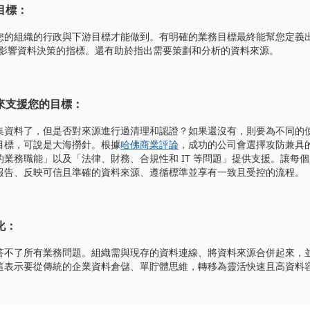
目標：
您的組織的行政與下游目標才能做到。有明確的業務目標最終能幫您定義
他會影響資料決策的指標。還有助於指出需要策劃和分析的資料來源。
來支援您的目標：
集資料了，但是否對來源進行過清理和認證？如果還沒有，則要為不同的
目標，可說是大海撈針。根據
哈佛商業評論
，成功的公司會選擇攻防兼具
業務職能」以及「法律、財務、合規性和 IT 等問題」提供支援。讓每
報告、反映可信且準確的資料來源、遵循標準並享有一致且受控的流程。
化：
答不了所有業務問題。組織需與現存的資料連線、將資料來源合併起來，
這表示要從傳統的企業資料倉儲、單貯體思維，轉移為靈活快速且高資料