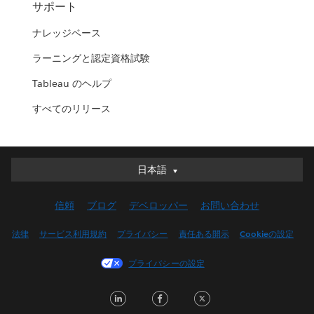
サポート
ナレッジベース
ラーニングと認定資格試験
Tableau のヘルプ
すべてのリリース
日本語
日本語
Deutsch
信頼
ブログ
デベロッパー
お問い合わせ
English (UK)
English (US)
法律
サービス利用規約
プライバシー
責任ある開示
Cookieの設定
Español
プライバシーの設定
Français (Canada)
Français (France)
LinkedIn
Facebook
Twitter
Italiano