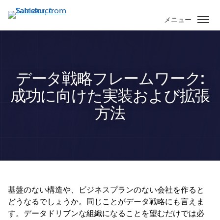
メ
イ
メニュー
ン
コ
ン
テ
データ戦略フレームワーク:
ン
ツ
成功に向けた実装および拡張
に
方法
移
動
基盤のない構造や、ビジネスプランのない会社を作ると
どうなるでしょうか。同じことがデータ戦略にも言えま
す。データドリブンな組織になることを望むだけでは必