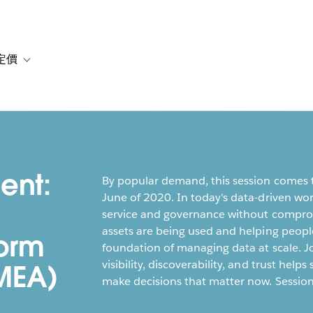
定價
or 解決方案
vigation for 資源
Toggle sub-navigation for 方案與定價
ent:
By popular demand, this session comes t
June of 2020. In today's data-driven wor
service and governance without comprom
assets are being used and helping people
form
foundation of managing data at scale. Jo
visibility, discoverability, and trust hel
EMEA)
make decisions that matter now. Session 