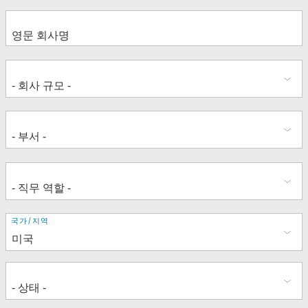
주
국가/지역
소