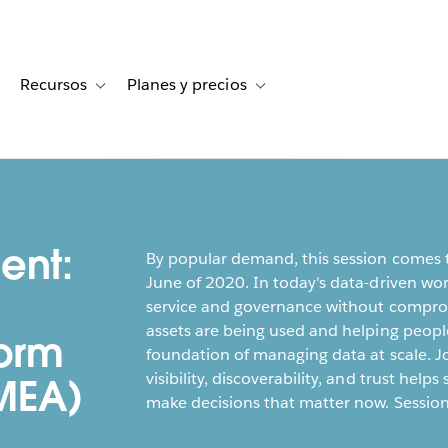
Recursos
Planes y precios
for Historias de clientes
oggle sub-navigation for Soluciones
Toggle sub-navigation for Recursos
Toggle sub-navigation for Planes
ent:
By popular demand, this session comes t
June of 2020. In today's data-driven wor
service and governance without comprom
assets are being used and helping people
form
foundation of managing data at scale. Jo
visibility, discoverability, and trust hel
EMEA)
make decisions that matter now. Session 