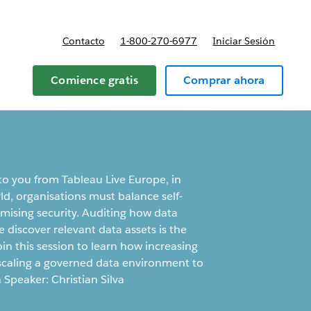
Contacto
1-800-270-6977
Iniciar Sesión
 y precios
Comience gratis
Comprar ahora
o you from Tableau Live Europe, in
ld, organisations must balance self-
ising security. Auditing how data
 discover relevant data assets is the
in this session to learn how increasing
ps scaling a governed data environment to
Speaker: Christian Silva