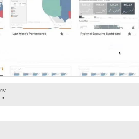
PIC
ta