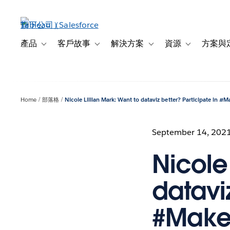
跳
至
主
內
產品
客戶故事
解決方案
資源
方案與
Toggle sub-navigation for 產品
Toggle sub-navigation for 客戶故事
Toggle sub-navigation f
Toggle sub-na
容
Home
部落格
Nicole Lillian Mark: Want to dataviz better? Participate in 
September 14, 202
Nicole 
dataviz
#Make