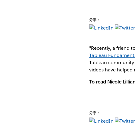
分享：
"Recently, a friend
Tableau Fundamental
Tableau community 
videos have helped m
To read Nicole Lillia
分享：