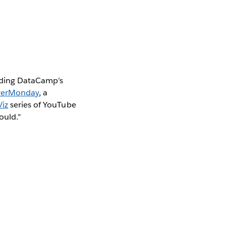
ending DataCamp’s
erMonday
, a
iz
series of YouTube
ould."