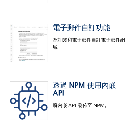
Salesforce Data Cloud
直接在 Tableau 的視覺資料探索作業中建立 Data
電子郵件自訂功能
Cloud 區段。「在視覺作業中建立區段，並發佈到
資料表擴充功能中的動態參數
Salesforce Data Cloud」這項功能可讓使用者以簡化
為訂閱和電子郵件自訂電子郵件網
的方式，從 Web 製作工作階段直接於 Data Cloud 中
域
資料表擴充功能可根據使用者參數自動擷取資料，藉
探索資料模型物件（Data Model Object，DMO）的
此解鎖即時資料、提升安全性，徹底改變分析作業。
資料、找出候選受眾區段，並推送這些區段。
將 Tableau 儀表板無縫連線至外部服務，安全地傳遞
參數，充分發揮資料的潛力。徹底改變您與資料互動
的方式，更快制定明智的決策。
透過 NPM 使用內嵌
API
將內嵌 API 發佈至 NPM。
電子郵件自訂功能
現在可設定訂閱與通知電子郵件，以及其中的網址連