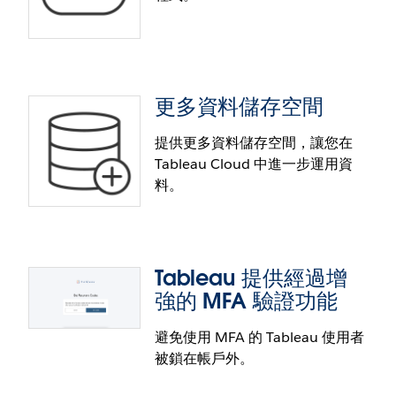
更多資料儲存空間
移轉 SDK
提供更多資料儲存空間，讓您在
於 AWS Marketplace 提供 Tableau
Tableau Cloud 中進一步運用資
簡化並加快從 Tableau Server 移轉至 Tableau Cloud
Cloud
料。
的作業。移轉 SDK 提供所需的資訊與工具，讓您能夠
使用 C# 及/或 Python 建立自訂移轉應用程式。有了
透過 AWS Marketplace 取得 Tableau Cloud簡化帳單
這些工具，您就能移轉使用者、權限、專案、工作
與採購程序，並在單一檢視畫面中掌握 IT 支出。
簿、資料來源、中繼資料等。
Tableau 提供經過增
更多資料儲存空間
強的 MFA 驗證功能
提供更多資料儲存空間，讓您在 Tableau Cloud 中進
避免使用 MFA 的 Tableau 使用者
一步運用資料。現在 Tableau Cloud 中的每個站台都
被鎖在帳戶外。
能享有 1 TB 的資料儲存空間。Enterprise SKU 和