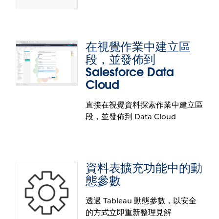
透過 Google 服務帳戶支援虛擬連線
使用虛擬連線功能，讓保護、存取與管理資料的作業
變得可信賴。此類連線現在支援使用 Google 服務帳戶
在視覺作業中建立區
驗證 Google BigQuery 及 Google BigQuery JDBC 連
文字表視覺效果瀏覽功能
段，並發佈到
接器。
Salesforce Data
僅使用鍵盤即可流暢地瀏覽文字表。透過文字表視覺
Cloud
效果瀏覽功能，客戶將能使用輔助技術瀏覽標頭、軸
與視覺效果窗格。所有可使用滑鼠進行瀏覽方式，此
直接在視覺資料探索作業中建立區
功能皆支援。
段，並發佈到 Data Cloud
資料表擴充功能中的動
態參數
透過 Tableau 動態參數，以安全
的方式立即重新整理見解
在視覺作業中建立區段，並發佈到