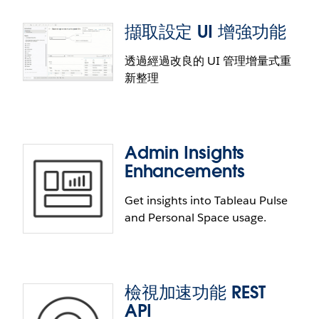
擷取設定 UI 增強功能
降低工作階段閒置逾時時間
透過經過改良的 UI 管理增量式重
新整理
享受更優異的 Tableau Cloud 效能。我們將 VizQL 工
作階段的閒置逾時時間從 200 分鐘降低至 30 分鐘，
以便提升擴充能力。
Admin Insights
Enhancements
Get insights into Tableau Pulse
and Personal Space usage.
擷取設定 UI 增強功能
透過經過改良的擷取設定 UI 管理增量式重新整理。提
供全新設定版面配置，探索與瀏覽起來更加輕鬆。經
檢視加速功能 REST
過增強的對話方塊讓管理員可更全面地掌握情形，並
Admin Insights Enhancements
API
獲得更深入的見解。