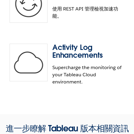
Keep your finger on the pulse of Pulse usage with
使用 REST API 管理檢視加速功
the Admin Insights data sources. Pulse usage data
能。
is now available in Site Content, Subscriptions, and
TS Users data sources. Plus, data related to
Personal Spaces is visible in all Admin Insights data
sources.
Activity Log
檢視加速功能 REST API
Enhancements
使用 REST API 管理檢視加速功能。現在您可使用 API
Supercharge the monitoring of
來開啟與關閉檢視加速功能、設定資料最新狀態政
your Tableau Cloud
策，並取得加速狀態更新。
environment.
Activity Log Enhancements
進一步瞭解 Tableau 版本相關資訊
Supercharge the monitoring of your Tableau Cloud