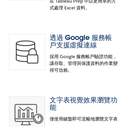
在 Tableau Prep 中以更簡單的方
項目。
式處理 Excel 資料。
Splunk JDBC 連接器
進一步運用 Splunk 資料中的寶貴見解。Tableau 的
Splunk 連接器可讓您在連線至 Splunk Enterprise 時
透過 Google 服務帳
享有更完善的整合體驗。這項工具功能強大，內嵌
戶支援虛擬連線
SQL 引擎，可直接在 Splunk 中輕鬆執行支援的 SQL
作業。此連接器於 Tableau Exchange 提供，輕輕鬆鬆
採用 Google 服務帳戶驗證功能，
就能新增到現有環境中，並加以管理。
讓存取、管理與保護資料的作業變
在 Tableau Prep 中選取標頭與起始列
得可信賴。
確保 Tableau Prep 中的 Excel 檔案清理及調整作業準
確精準。使用者可輕鬆識別檔案結構描述，包含「中
繼資料列」，在資料檔案開頭即清楚掌握檔案狀況。
文字表視覺效果瀏覽功
提供輸入設定資料預覽及明確設定標頭與資料起始列
能
的功能，使用者能確實掌控 Excel 資料。
僅使用鍵盤即可流暢地瀏覽文字表