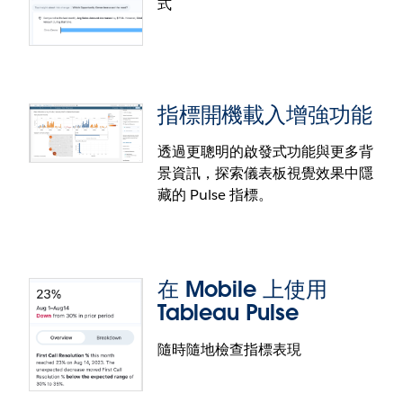
式
Pulse：個人化見解排名
Pulse：Slack 走勢圖
讓 Pulse 瞭解哪些見解對您來說最有價值，藉此提升
產品使用體驗。有了個人化見解排名功能，您可透過
Slack 中的 Pulse 摘要比以往更加強大。現在，您將會
指標開機載入增強功能
選擇「拇指豎起」和「拇指向下」提供意見反應。這
收到自然語言見解及視覺化說明，讓您可更輕鬆地在
會影響您優先看到哪些見解。您能收到根據您的興趣
工作流程中評估指標變化。您能快速找出指標中的趨
透過更聰明的啟發式功能與更多背
和偏好量身打造的見解，並因此在「摘要」、「指標
勢，並查看指標是否在預期範圍內，以便及時做出適
景資訊，探索儀表板視覺效果中隱
詳細資訊」頁面與首頁等不同工作流程中，享有更出
當的決策。
藏的 Pulse 指標。
Pulse 問與答增強功能
色的整體使用者體驗。
Pulse 問與答功能提供更多探索見解的方式，包含引導
式問題，以及詢問問題的功能。現在您在調查指標
在 Mobile 上使用
時，原有的引導式問題旁會顯示額外的「詢問」按
Tableau Pulse
鈕，供您詢問指標相關問題。使用「詢問」功能，系
統便會顯示提示，建議與正在調查的指標相符的問
隨時隨地檢查指標表現
題。
指標開機載入增強功能