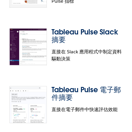
Pulse 指標
Tableau Pulse 指標層
為資料建立標準定義，以便在 Tableau Cloud 中進行
分析並取得見解。Tableau Pulse 的指標層可讓您定義
Tableau Pulse Slack
指標，並加上實際業務情境資訊。可重複使用指標來
摘要
解決無數種使用案例，並在組織中維持一致性。
直接在 Slack 應用程式中制定資料
驅動決策
Tableau Pulse 建議的指標
從 Tableau 儀表板視覺效果擷取可據以行動的 Pulse
指標。使用 Tableau 資料指南功能，即可在儀表板中
Tableau Pulse 電子郵
選取視覺效果，接收量身打造的 Pulse 指標建議。接
件摘要
著即可使用 Pulse 使用者介面，根據建議編輯、調整
及正式建立 Pulse 指標定義。這項功能可讓您找出有
直接在電子郵件中快速評估效能
價值的指標，並提供自訂與完成 Pulse 指標所需的靈
活彈性。
Tableau Pulse Slack 摘要