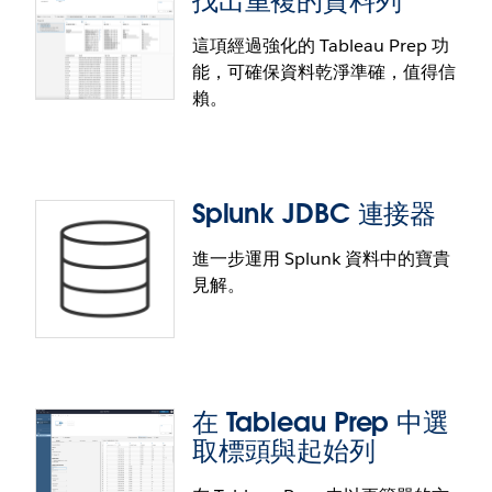
找出重複的資料列
Data Cloud 物件（資料湖物件、資料模型物件和已計
算洞察）現在是可在 Tableau Catalog 中原生存取的
這項經過強化的 Tableau Prep 功
不同實體。在搜尋結果、連線對話方塊與外部資產
能，可確保資料乾淨準確，值得信
中，都能輕鬆探索這類物件。
賴。
Web 製作標籤與自訂標籤管理功能改善
提供更完善的標籤管理體驗，讓您快速精準地提升資
料評估作業。透過整合式「資料標籤」對話方塊，您
Splunk JDBC 連接器
可輕鬆新增與移除資料標籤，包含資料認證、資料品
質警告、敏感度標籤與自訂類別。此 Web 製作功能經
進一步運用 Splunk 資料中的寶貴
過改善，讓使用者能與敏感度及自訂標籤互動，全方
見解。
位掌握相關情形，以便評估資料資產風險。
找出重複的資料列
這項經過強化的 Tableau Prep 功能可在資料集中找出
重複的記錄，確保資料乾淨準確，值得信賴。Tableau
在 Tableau Prep 中選
Prep 本質上相當直接且視覺化，因此現在可更輕鬆地
取標頭與起始列
瞭解記錄重複的原因。視具體的資料準備需求為何，
使用者可修正系統找出的資料問題，或移除所有重複