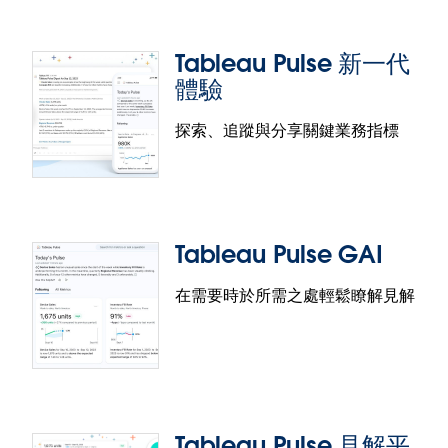
利用 Tableau 資料指南，透過更聰明的啟發式功能與
更多背景資訊，探索儀表板視覺效果中隱藏的 Tableau
Tableau Pulse 新一代
Pulse 指標。增進功能包含：改進啟發式功能，找出關
體驗
鍵 Tableau 視覺效果類型（長條圖、區域圖及折線
圖）中的主要度量與維度；識別與納入已發佈資料來
探索、追蹤與分享關鍵業務指標
源（Published Data Source，PDS）中的計算欄位；
Tableau Pulse Mobile
以及改善度量與維度圖示的視覺呈現。
隨時隨地檢查指標。在 Tableau Mobile 上使用
Tableau Pulse，即可探索個人化的資料見解，協助您
Tableau Pulse GAI
瞭解趨勢、極端值和其他重要的指標變化，讓您掌握
您最重視的指標。透過在 Mobile 上使用 Tableau
在需要時於所需之處輕鬆瞭解見解
Pulse，您可將 Tableau Pulse 電子郵件及 Slack 中的
指標直接連結到應用程式的探索頁面，方便您存取見
Tableau Pulse 新一代體驗
解，只要按一下滑鼠就能深入探索。
探索、追蹤與分享關鍵業務指標，在容易使用的直觀
體驗中快速找出見解。Tableau Pulse 的新一代體驗於
Tableau Pulse 見解平