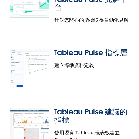
任何您偏好工作之處提供易消化的資料見解，包含
台
Slack、電子郵件或任何應用程式。您知道最棒的是什
麼嗎？Tableau Pulse 會主動提供見解，以便您及時制
針對您關心的指標取得自動化見解
定決策。
Tableau Pulse GAI
Tableau Pulse 採用 Tableau AI。Tableau AI 是一套
Tableau Pulse 指標層
預測型生成式 AI 功能，可大規模簡化使用見解與分析
資料的作業，讓更多人能夠進行這些作業。Tableau
建立標準資料定義
Pulse 的第一個生成式 AI 功能是見解摘要。此功能透
過大型語言模型 (LLM)，以容易瞭解的語言，提供您關
心之指標的概觀。Tableau AI 是以 Einstein Trust
Tableau Pulse 見解平台
Layer 為基礎建置而成，可在兼顧資料隱私與安全性的
同時，提供採用 AI 技術的可信賴、符合倫理的開放式
瞭解業務上何時需注意哪些項目，以及背後的原因，
體驗。
從未如此簡單。Tableau Pulse 中的見解平台會針對您
Tableau Pulse 建議的
追蹤的指標自動偵測驅動因素、趨勢、貢獻因素及極
指標
端值。該平台會主動指出您關心的變更。此功能使用
自然語言並支援視覺化詮釋，透過對話介面主動為使
使用現有 Tableau 儀表板建立
用者提供引導式問題，逐步揭露業務見解。