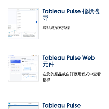
直接在 Slack 應用程式中制定資料驅動決策，方便又輕
鬆。Tableau Pulse Slack 摘要提供運用 AI 產生的見
Tableau Pulse 指標搜
解，並將重點放在您追蹤的指標表現。每個摘要都會
尋
針對您追蹤的指標提供具有背景情境資訊的見解，可
個別探索，以取得更多見解。
尋找與探索指標
Tableau Pulse 電子郵件摘要
直接在電子郵件中快速評估效能。Tableau Pulse 以摘
要的形式，直接在電子郵件中提供的具有背景情境資
Tableau Pulse Web
訊的指標見解。除了走勢圖和具有背景情境資訊的見
元件
解，每份電子郵件摘要均包含 AI 產生的摘要，方便使
用者快速評估關鍵指標效能，並進一步深入分析。可
在您的產品或自訂應用程式中查看
根據自己的偏好，將電子郵件摘要的頻率調整為每
指標
Tableau Pulse 指標搜尋
日、每週或每月。
Tableau Pulse 指標是一項關鍵字式搜尋體驗，可讓使
用者尋找與探索指標，並具備兩項主要功能：內容建
Tableau Pulse
議與完整搜尋。