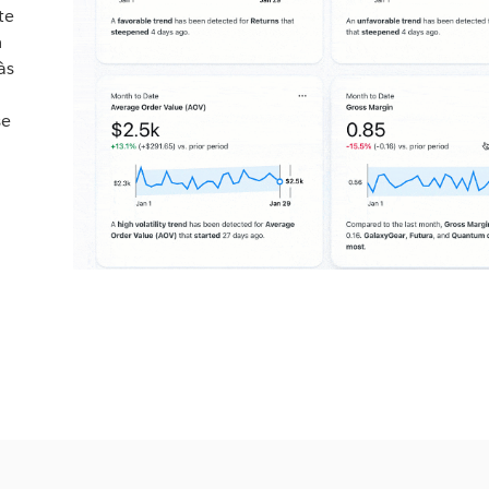
te
m
às
se