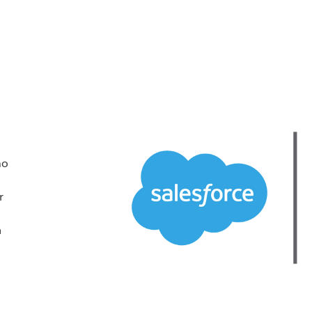
no
r
m