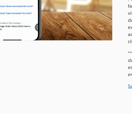
f
v
d
e
a
cl
*
*
d
e
e
S