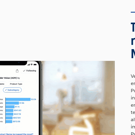
V
e
P
i
e
t
a
i
P