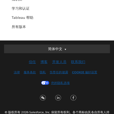
学习和认证
Tableau 帮助
所有版本
简体中文
简体中文
Deutsch
信任
博客
开发人员
联系我们
English (UK)
English (US)
法律
服务条款
隐私
负责任的披露
COOKIE 偏好设置
Español
您的隐私选项
Français (Canada)
Français (France)
Italiano
日本語
© 版权所有 2026 Salesforce, Inc. 保留所有权利。各个商标由其各自所有人持
한국어