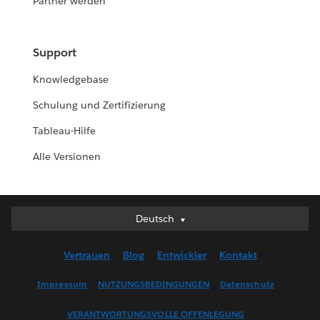
Partner werden
Support
Knowledgebase
Schulung und Zertifizierung
Tableau-Hilfe
Alle Versionen
Deutsch
Deutsch
English (UK)
Vertrauen
Blog
Entwickler
Kontakt
English (US)
Español
Impressum
NUTZUNGSBEDINGUNGEN
Datenschutz
Français (Canada)
VERANTWORTUNGSVOLLE OFFENLEGUNG
Français (France)