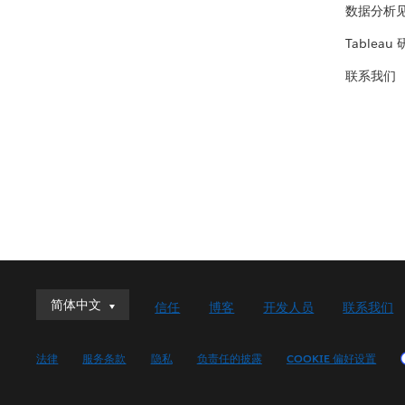
数据分析
Tableau
联系我们
简体中文
简体中文
信任
博客
开发人员
联系我们
Deutsch
English (UK)
法律
服务条款
隐私
负责任的披露
COOKIE 偏好设置
English (US)
Español