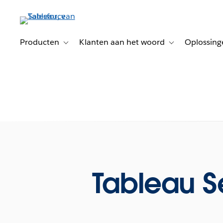
Verder
naar
hoofdinhoud
Producten
Klanten aan het woord
Oplossing
Toggle sub-navigation for Producten
Toggle sub-naviga
Tableau 