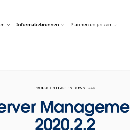
en
Informatiebronnen
Plannen en prijzen
tion for Klanten aan het woord
Toggle sub-navigation for Oplossingen
Toggle sub-navigation for Informatiebro
Toggle su
PRODUCTRELEASE EN DOWNLOAD
Server Manageme
2020.2.2