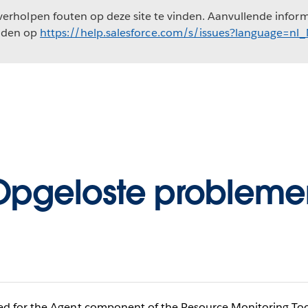
erholpen fouten op deze site te vinden. Aanvullende informa
nden op
https://help.salesforce.com/s/issues?language=nl
Opgeloste probleme
d for the Agent component of the Resource Monitoring Tool to