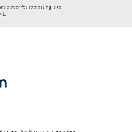
tie over foutoplossing is te
_NL
.
n
 limit log file size by eliminating