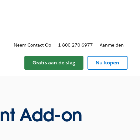
nnen
b-navigation for Plannen en prijzen
Neem Contact Op
1-800-270-6977
Aanmelden
Gratis aan de slag
Nu kopen
nt Add-on