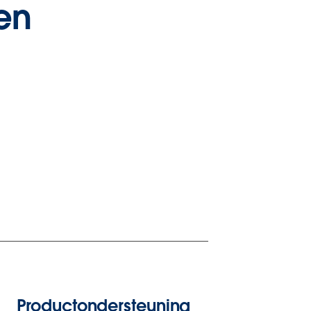
en
Productondersteuning