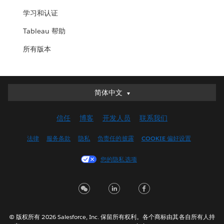
学习和认证
Tableau 帮助
所有版本
简体中文
简体中文
Deutsch
信任
博客
开发人员
联系我们
English (UK)
English (US)
法律
服务条款
隐私
负责任的披露
COOKIE 偏好设置
Español
您的隐私选项
Français (Canada)
Français (France)
Italiano
日本語
© 版权所有 2026 Salesforce, Inc. 保留所有权利。各个商标由其各自所有人持
한국어