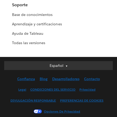
Soporte
Base de conocimientos
Aprendizaje y certificaciones
Ayuda de Tableau
Todas las versiones
Español
Español
Deutsch
Confianza
Blog
Desarrolladores
Contacto
English (UK)
English (US)
Legal
CONDICIONES DEL SERVICIO
Privacidad
Français (Canada)
DIVULGACIÓN RESPONSABLE
PREFERENCIAS DE COOKIES
Français (France)
Italiano
Opciones De Privacidad
日本語