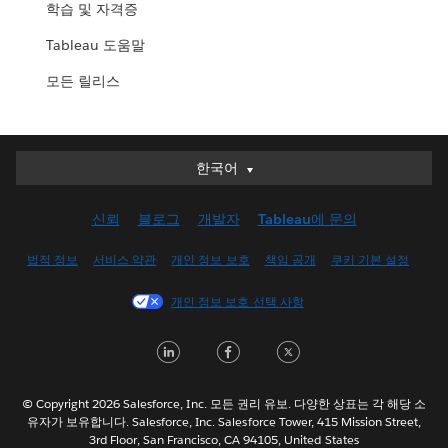
학습 및 자격증
Tableau 도움말
모든 릴리스
한국어
한국어
Deutsch
신뢰
블로그
개발자
Tableau에 문의
English (UK)
English (US)
법적 정보
서비스 약관
개인 정보 보호
책임 공개
쿠키 기본 설정
Español
개인 정보 보호 선택 사항
Français (Canada)
Français (France)
L
F
T
Italiano
i
a
w
日本語
n
c
i
© Copyright 2026 Salesforce, Inc. 모든 권리 유보. 다양한 상표는 각 해당 소
Nederlands
유자가 보유합니다. Salesforce, Inc. Salesforce Tower, 415 Mission Street,
k
e
t
3rd Floor, San Francisco, CA 94105, United States
Português