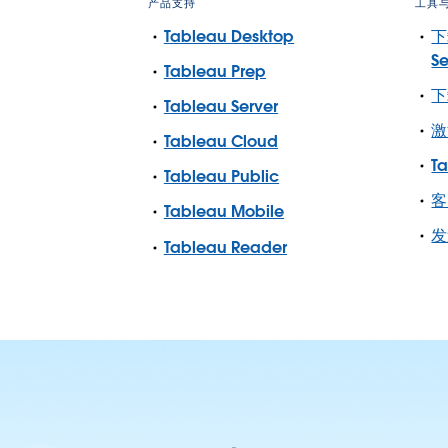
产品支持
工具
Tableau Desktop
下
Se
Tableau Prep
下
Tableau Server
激
Tableau Cloud
T
Tableau Public
客
Tableau Mobile
发
Tableau Reader