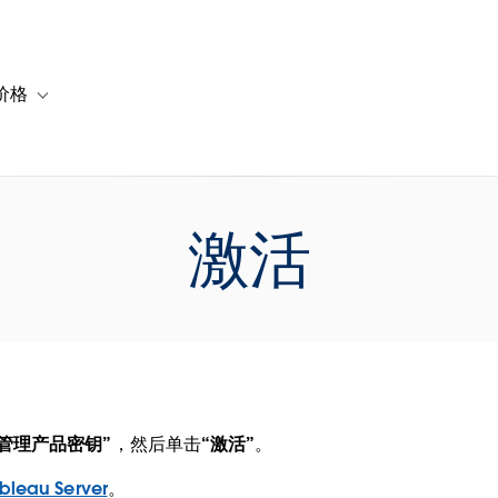
价格
or 解决方案
vigation for 资源
Toggle sub-navigation for 套餐与价格
激活
“管理产品密钥”
，然后单击
“激活”
。
leau Server
。