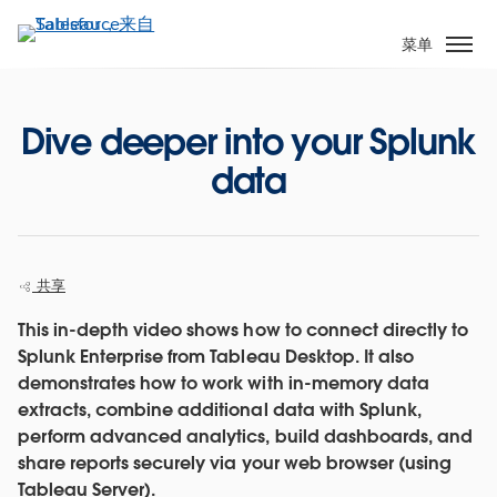
跳
转
菜单
到
主
要
Dive deeper into your Splunk
内
data
容
共享
This in-depth video shows how to connect directly to
Splunk Enterprise from Tableau Desktop. It also
demonstrates how to work with in-memory data
extracts, combine additional data with Splunk,
perform advanced analytics, build dashboards, and
share reports securely via your web browser (using
Tableau Server).