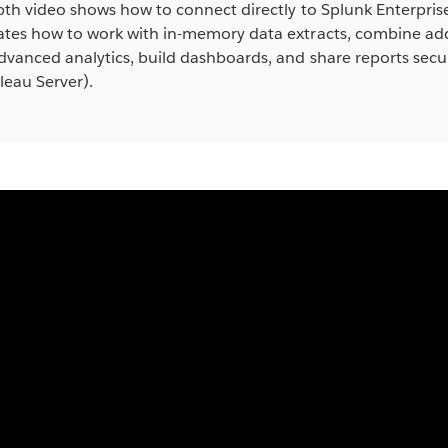
pth video shows how to connect directly to Splunk Enterpris
tes how to work with in-memory data extracts, combine addi
vanced analytics, build dashboards, and share reports secu
leau Server).