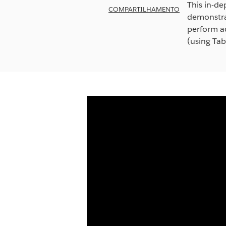
This in-de
COMPARTILHAMENTO
demonstra
perform ad
(using Tab