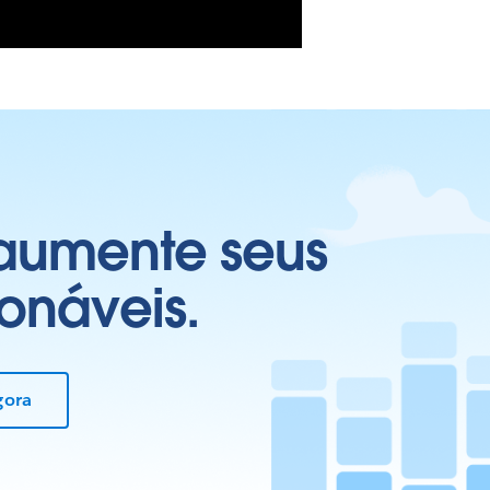
 aumente seus
onáveis.
gora