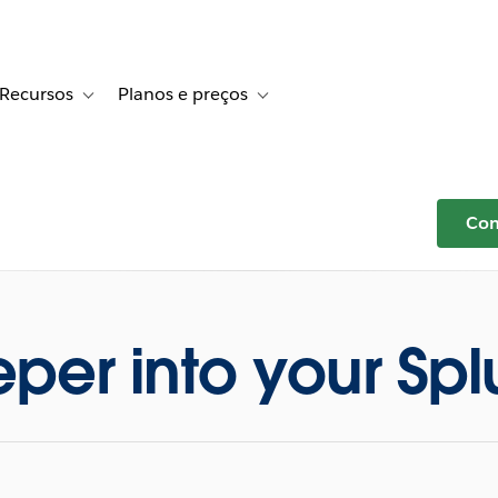
Recursos
Planos e preços
r Histórias de clientes
le sub-navigation for Soluções
Toggle sub-navigation for Recursos
Toggle sub-navigation for Planos e 
Com
per into your Sp