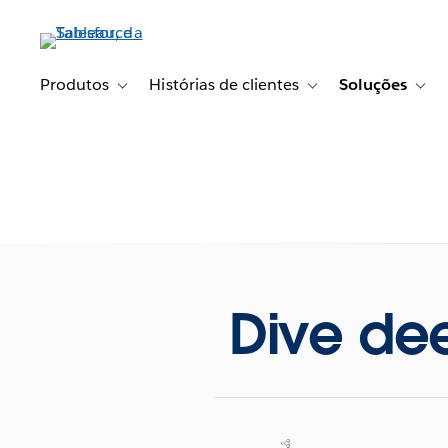
Pular
para
o
conteúdo
Produtos
Histórias de clientes
Soluções
Toggle sub-navigation for Produtos
Toggle sub-navigation fo
Togg
principal
Dive dee