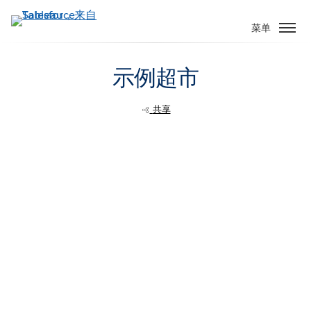
跳
转
菜单
到
主
示例超市
要
内
容
共享