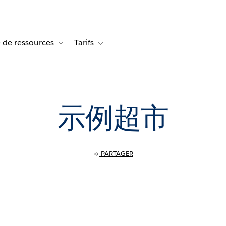
 de ressources
Tarifs
s de cas
vigation for Solutions
Toggle sub-navigation for Centre de ressources
Toggle sub-navigation for Tarifs
示例超市
PARTAGER