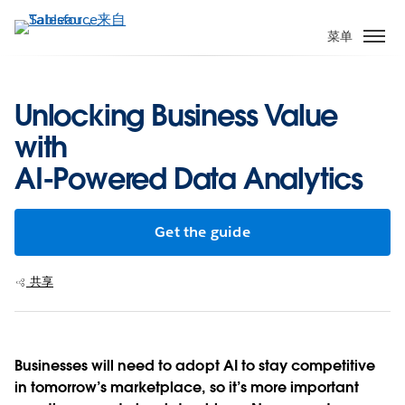
跳
转
菜单
到
主
要
Unlocking Business Value
内
with
容
AI-Powered Data Analytics
Get the guide
共享
Businesses will need to adopt AI to stay competitive
in tomorrow’s marketplace, so it’s more important