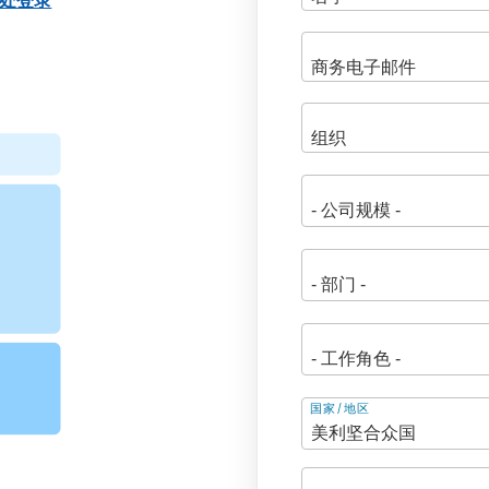
处登录
地
国家/地区
址