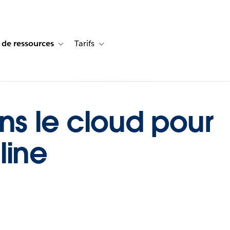
 de ressources
Tarifs
s de cas
vigation for Solutions
Toggle sub-navigation for Centre de ressources
Toggle sub-navigation for Tarifs
ns le cloud pour
line