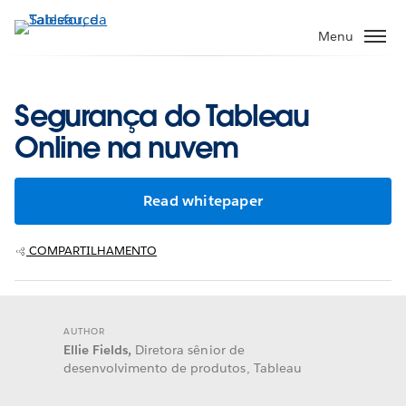
Pular
para
Menu
o
conteúdo
principal
Segurança do Tableau
Online na nuvem
Read whitepaper
COMPARTILHAMENTO
AUTHOR
Ellie Fields,
Diretora sênior de
desenvolvimento de produtos, Tableau