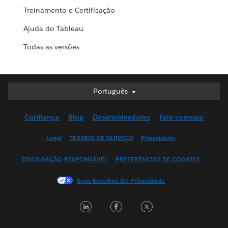
Treinamento e Certificação
Ajuda do Tableau
Todas as versões
Português
Português
Deutsch
Confiança
Blog
Desenvolvedores
Fale conosco
English (UK)
English (US)
Legal
TERMOS DE SERVIÇO
Privacidade
Español
DIVULGAÇÃO RESPONSÁVEL
PREFERÊNCIAS DE COOKIES
Français (Canada)
Français (France)
Suas Escolhas De Privacidade
Italiano
LinkedIn
Facebook
Twitter
日本語
한국어