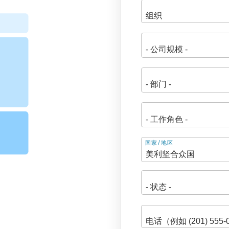
地
国家/地区
址