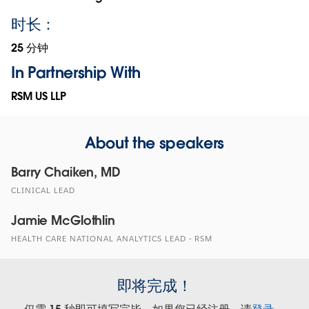
时长：
25 分钟
In Partnership With
RSM US LLP
About the speakers
Barry Chaiken, MD
CLINICAL LEAD
Jamie McGlothlin
HEALTH CARE NATIONAL ANALYTICS LEAD - RSM
即将完成！