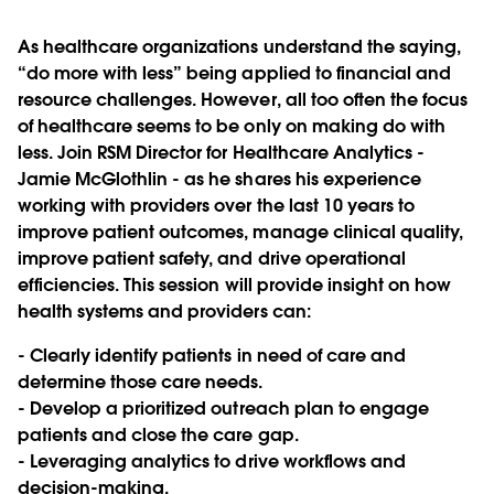
As healthcare organizations understand the saying,
“do more with less” being applied to financial and
resource challenges. However, all too often the focus
of healthcare seems to be only on making do with
less. Join RSM Director for Healthcare Analytics -
Jamie McGlothlin - as he shares his experience
working with providers over the last 10 years to
improve patient outcomes, manage clinical quality,
improve patient safety, and drive operational
efficiencies. This session will provide insight on how
health systems and providers can:
- Clearly identify patients in need of care and
determine those care needs.
- Develop a prioritized outreach plan to engage
patients and close the care gap.
- Leveraging analytics to drive workflows and
decision-making.