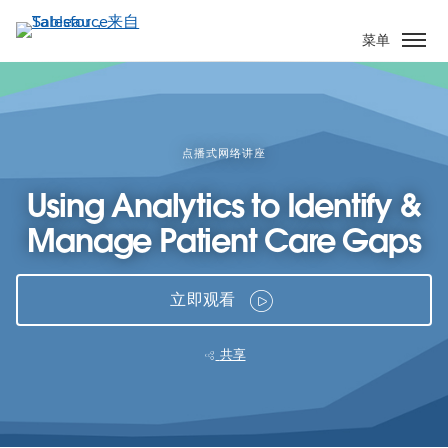
跳
转
菜单
到
主
要
内
容
点播式网络讲座
Using Analytics to Identify &
Manage Patient Care Gaps
立即观看
共享