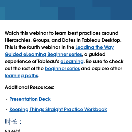
Watch this webinar to learn best practices around
Hierarchies, Groups, and Dates in Tableau Desktop.
This is the fourth webinar in the
Leading the Way
Guided eLearning Beginner series
, a guided
experience of Tableau's
eLearning
. Be sure to check
out the rest of the
beginner series
and explore other
learning paths
.
Additional Resources:
Presentation Deck
Keeping Things Straight Practice Workbook
时长：
53 分钟