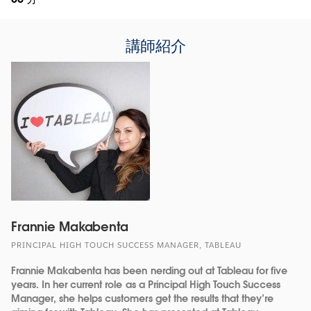
講師紹介
Frannie Makabenta
PRINCIPAL HIGH TOUCH SUCCESS MANAGER, TABLEAU
Frannie Makabenta has been nerding out at Tableau for five
years. In her current role as a Principal High Touch Success
Manager, she helps customers get the results that they’re