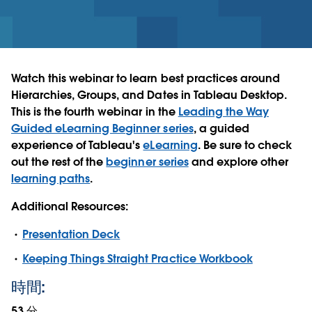
Watch this webinar to learn best practices around
Hierarchies, Groups, and Dates in Tableau Desktop.
This is the fourth webinar in the
Leading the Way
Guided eLearning Beginner series
, a guided
experience of Tableau's
eLearning
. Be sure to check
out the rest of the
beginner series
and explore other
learning paths
.
Additional Resources:
Presentation Deck
Keeping Things Straight Practice Workbook
時間:
53 分