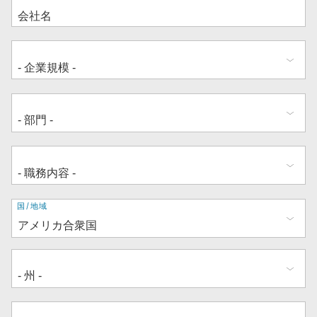
住
国/地域
所