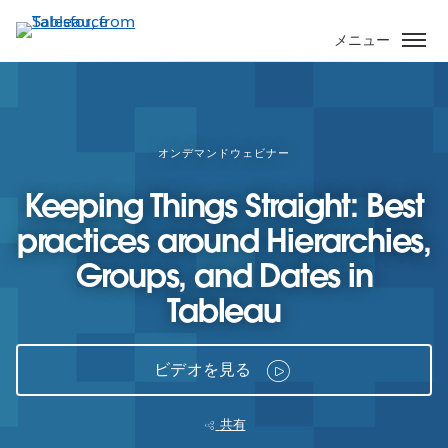
メ
イ
メニュー
ン
コ
ン
テ
ン
オンデマンドウェビナー
ツ
Keeping Things Straight: Best
に
移
practices around Hierarchies,
動
Groups, and Dates in
Tableau
ビデオを見る
共有