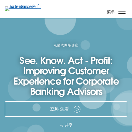
跳
转
菜单
到
主
要
内
容
点播式网络讲座
See. Know. Act - Profit:
Improving Customer
Experience for Corporate
Banking Advisors
立即观看
共享