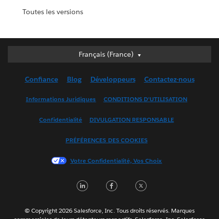
Toutes les versions
Français (France)
Français (France)
Deutsch
Confiance
Blog
Développeurs
Contactez-nous
English (UK)
English (US)
Informations Juridiques
CONDITIONS D'UTILISATION
Español
Confidentialité
DIVULGATION RESPONSABLE
Français (Canada)
Italiano
PRÉFÉRENCES DES COOKIES
日本語
Votre Confidentialité, Vos Choix
한국어
Nederlands
LinkedIn
Facebook
Twitter
Português
Svenska
© Copyright 2026 Salesforce, Inc. Tous droits réservés. Marques
ไทย