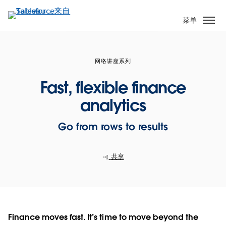
跳
转
菜单
到
主
要
网络讲座系列
内
容
Fast, flexible finance
analytics
Go from rows to results
共享
Finance moves fast. It’s time to move beyond the