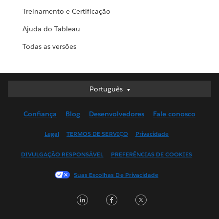
Treinamento e Certificação
Ajuda do Tableau
Todas as versões
Português
Português
Deutsch
Confiança
Blog
Desenvolvedores
Fale conosco
English (UK)
English (US)
Legal
TERMOS DE SERVIÇO
Privacidade
Español
DIVULGAÇÃO RESPONSÁVEL
PREFERÊNCIAS DE COOKIES
Français (Canada)
Français (France)
Suas Escolhas De Privacidade
Italiano
LinkedIn
Facebook
Twitter
日本語
한국어