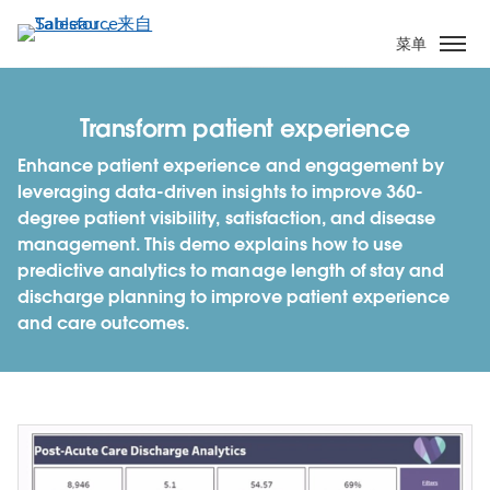
跳
转
菜单
到
主
要
Transform patient experience
内
Enhance patient experience and engagement by
容
leveraging data-driven insights to improve 360-
degree patient visibility, satisfaction, and disease
management. This demo explains how to use
predictive analytics to manage length of stay and
discharge planning to improve patient experience
and care outcomes.