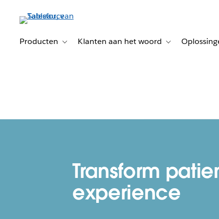
Verder
naar
hoofdinhoud
Producten
Klanten aan het woord
Oplossing
Toggle sub-navigation for Producten
Toggle sub-naviga
Transform patie
experience