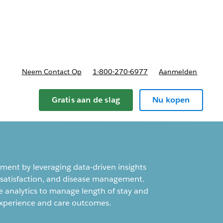
nnen
b-navigation for Plannen en prijzen
Neem Contact Op
1-800-270-6977
Aanmelden
Gratis aan de slag
Nu kopen
ent by leveraging data-driven insights
, satisfaction, and disease management.
e analytics to manage length of stay and
experience and care outcomes.