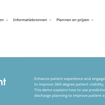
en
Informatiebronnen
Plannen en prijzen
tion for Klanten aan het woord
Toggle sub-navigation for Oplossingen
Toggle sub-navigation for Informatiebro
Toggle su
nt
Enhance patient experience and engagem
to improve 360-degree patient visibility
This demo explains how to use predictiv
discharge planning to improve patient 