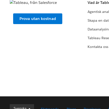
Vad är Tab
Agentisk ana
Prova utan kostnad
Skapa en dat
Dataanalysins
Tableau Res
Kontakta oss
Svenska
Svenska