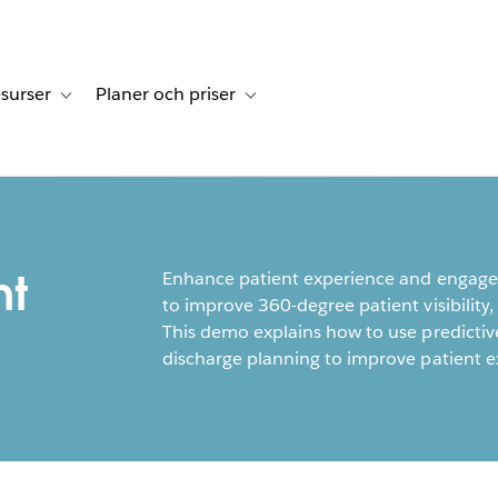
surser
Planer och priser
undberättelser
sub-navigation for Lösningar
Toggle sub-navigation for Resurser
Toggle sub-navigation for Planer och p
nt
Enhance patient experience and engagem
to improve 360-degree patient visibility
This demo explains how to use predictiv
discharge planning to improve patient 