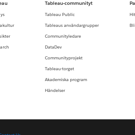
leau
Tableau-communityt
Pa
lys
Tableau Public
Hi
akultur
Tableaus användargrupper
Bl
ikter
Communityledare
earch
DataDev
Communityprojekt
Tableau-torget
Akademiska program
Händelser