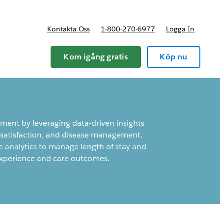
Kontakta Oss
1-800-270-6977
Logga In
riser
Kom igång gratis
Köp nu
ent by leveraging data-driven insights
, satisfaction, and disease management.
e analytics to manage length of stay and
experience and care outcomes.