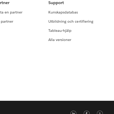
rtner
Support
tta en partner
Kunskapsdatabas
i partner
Utbildning och certifiering
Tableau-hjälp
Alla versioner
LinkedIn
Faceb
Tw