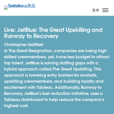
跳
转
菜单
到
主
要
Live: JetBlue: The Great Upskilling and
内
Runway to Recovery
容
Christopher Gottlieb
In The Great Resignation, companies are losing high
skilled crewmembers, yet, have less budget to attract
top talent. JetBlue is solving staffing gaps with a
hybrid approach called The Great Upskilling. This
approach is lowering entry barriers for analysts,
upskilling crewmembers, and building loyalty and
excitement with Tableau. Additionally, Runway to
Recovery, JetBlue’s fuel-reduction initiative, uses a
Tableau dashboard to help reduce the company’s
highest cost.