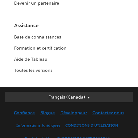
Devenir un partenaire
Assistance
Base de connaissances
Formation et certification
Aide de Tableau
Toutes les versions
Français (Canada)
Français (Canada)
Deutsch
Confiance
Blogue
Développeur
Contactez-nous
English (UK)
English (US)
Informations Juridiques
CONDITIONS D’UTILISATION
Español