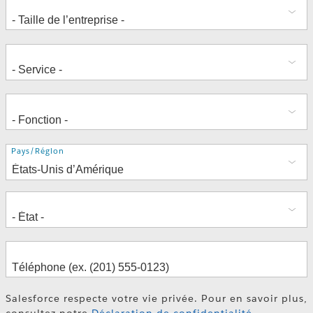
Adresse
Pays/Région
Salesforce respecte votre vie privée. Pour en savoir plus,
consultez notre
Déclaration de confidentialité
.