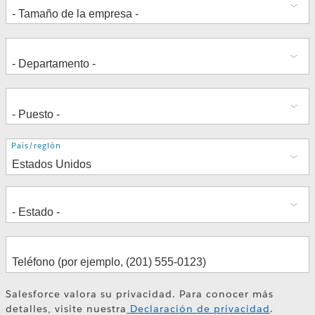
Dirección
País/región
Salesforce valora su privacidad. Para conocer más
detalles, visite nuestra
Declaración de privacidad
.