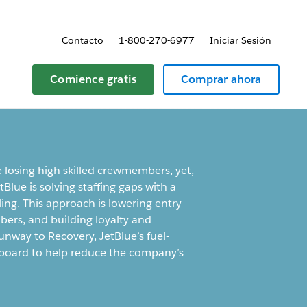
Contacto
1-800-270-6977
Iniciar Sesión
 y precios
Comience gratis
Comprar ahora
 losing high skilled crewmembers, yet,
tBlue is solving staffing gaps with a
ing. This approach is lowering entry
mbers, and building loyalty and
unway to Recovery, JetBlue’s fuel-
shboard to help reduce the company’s