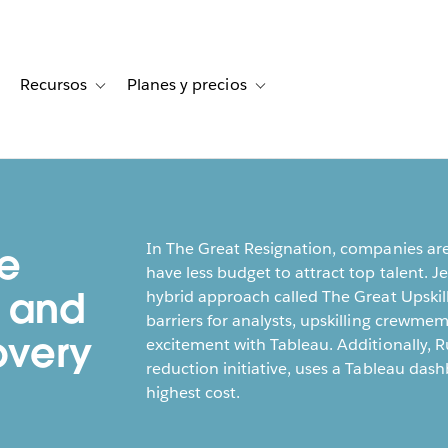
Recursos
Planes y precios
for Historias de clientes
oggle sub-navigation for Soluciones
Toggle sub-navigation for Recursos
Toggle sub-navigation for Planes
In The Great Resignation, companies are
he
have less budget to attract top talent. Je
g and
hybrid approach called The Great Upskill
barriers for analysts, upskilling crewme
overy
excitement with Tableau. Additionally, R
reduction initiative, uses a Tableau da
highest cost.