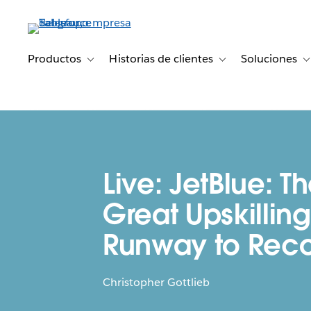
Ir
al
contenido
principal
Productos
Historias de clientes
Soluciones
Toggle sub-navigation for Productos
Toggle sub-navigation 
T
Live: JetBlue: T
Great Upskillin
Runway to Rec
Christopher Gottlieb