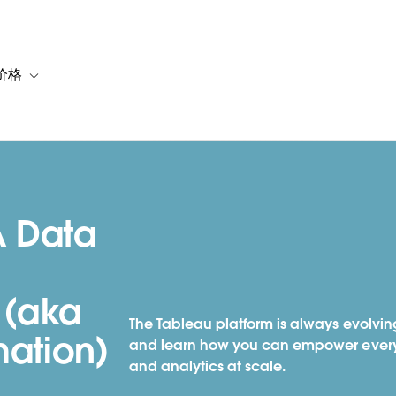
价格
or 解决方案
vigation for 资源
Toggle sub-navigation for 套餐与价格
A Data
 (aka
The Tableau platform is always evolving
mation)
and learn how you can empower everyo
and analytics at scale.