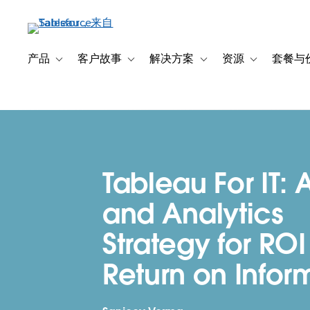
跳
转
到
主
产品
客户故事
解决方案
资源
套餐与
Toggle sub-navigation for 产品
Toggle sub-navigation for 客户故事
Toggle sub-navigation f
Toggle sub-na
要
内
容
Tableau For IT: 
and Analytics
Strategy for ROI
Return on Infor