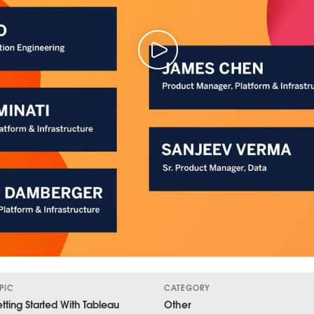
PIC
CATEGORY
tting Started With Tableau
Other