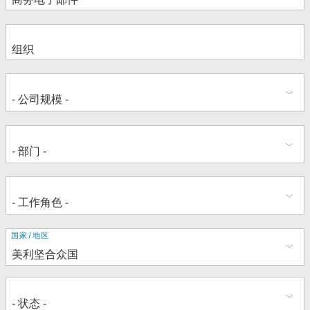
地
国家/地区
址