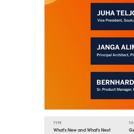
TYPE
TO
What's New and What's Next
Ge