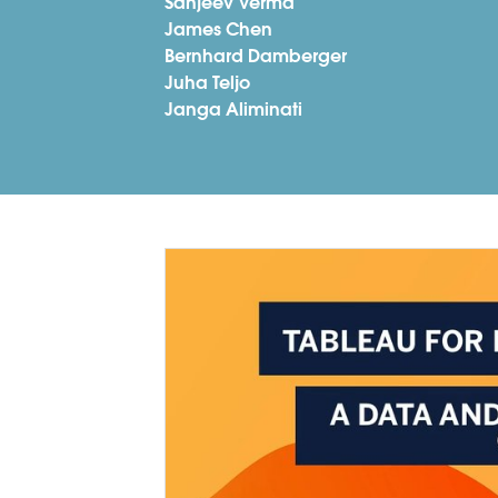
Sanjeev Verma
James Chen
Bernhard Damberger
Juha Teljo
Janga Aliminati