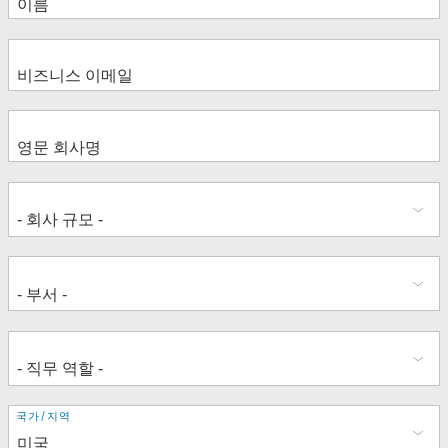
주
국가/지역
소