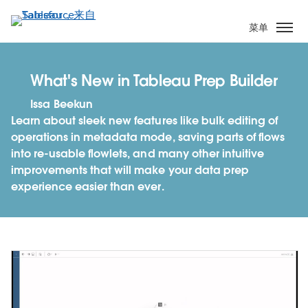
跳
转
菜单
到
主
要
What's New in Tableau Prep Builder
内
Issa Beekun
容
Learn about sleek new features like bulk editing of
operations in metadata mode, saving parts of flows
into re-usable flowlets, and many other intuitive
improvements that will make your data prep
experience easier than ever.