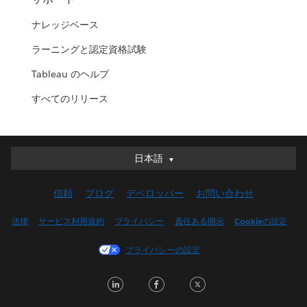
ナレッジベース
ラーニングと認定資格試験
Tableau のヘルプ
すべてのリリース
日本語
日本語
Deutsch
信頼
ブログ
デベロッパー
お問い合わせ
English (UK)
English (US)
法律
サービス利用規約
プライバシー
責任ある開示
Cookieの設定
Español
プライバシーの設定
Français (Canada)
Français (France)
LinkedIn
Facebook
Twitter
Italiano