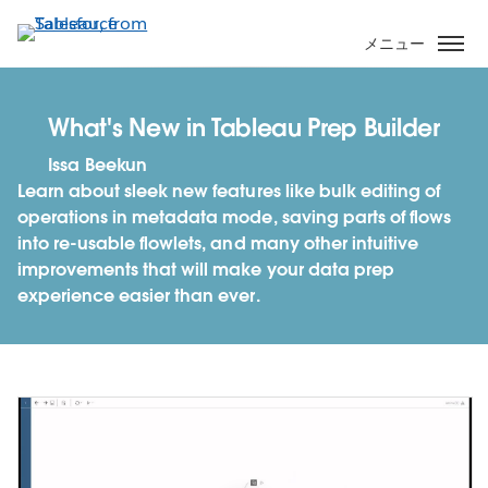
メ
イ
メニュー
ン
コ
ン
What's New in Tableau Prep Builder
テ
Issa Beekun
ン
Learn about sleek new features like bulk editing of
ツ
operations in metadata mode, saving parts of flows
に
into re-usable flowlets, and many other intuitive
移
improvements that will make your data prep
動
experience easier than ever.