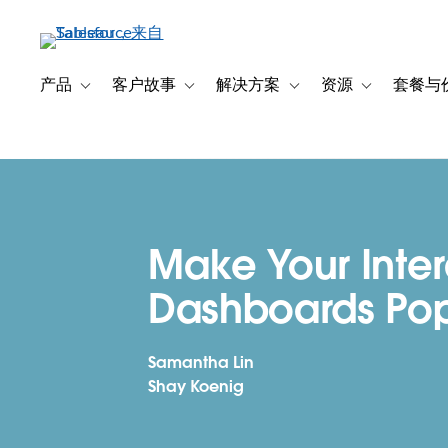
跳
转
到
主
产品
客户故事
解决方案
资源
套餐与
Toggle sub-navigation for 产品
Toggle sub-navigation for 客户故事
Toggle sub-navigation f
Toggle sub-na
要
内
容
Make Your Inter
Dashboards Po
Samantha Lin
Shay Koenig