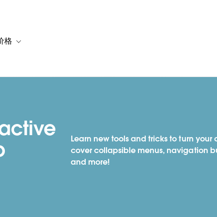
价格
or 解决方案
vigation for 资源
Toggle sub-navigation for 套餐与价格
active
Learn new tools and tricks to turn your
p
cover collapsible menus, navigation bu
and more!