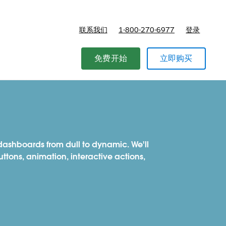
联系我们
1-800-270-6977
登录
免费开始
立即购买
 dashboards from dull to dynamic. We'll
ttons, animation, interactive actions,